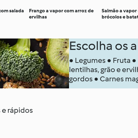
com salada
Frango a vapor com arroz de
Salmão a vapor
ervilhas
brócolos e bata
Escolha os a
● Legumes ● Fruta ●
lentilhas, grão e ervi
gordos ● Carnes ma
 e rápidos