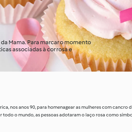
o da Mama. Para marcar o momento
icas associadas à cor rosa e
érica, nos anos 90, para homenagear as mulheres com cancro
or todo o mundo, as pessoas adotaram o laço rosa como símb