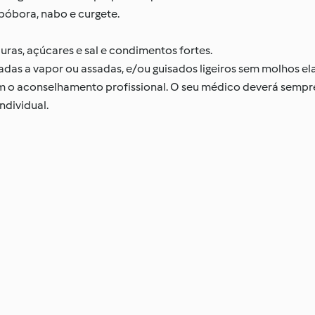
bóbora, nabo e curgete.
uras, açúcares e sal e condimentos fortes.
hadas a vapor ou assadas, e/ou guisados ligeiros sem molhos e
em o aconselhamento profissional. O seu médico deverá sempr
dividual.