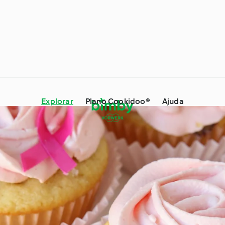
Explorar
Plano Cookidoo®
Ajuda
 Dicas e Truques
Ingredientes
s especiais e
À volta do mundo com o
es
Cookidoo®