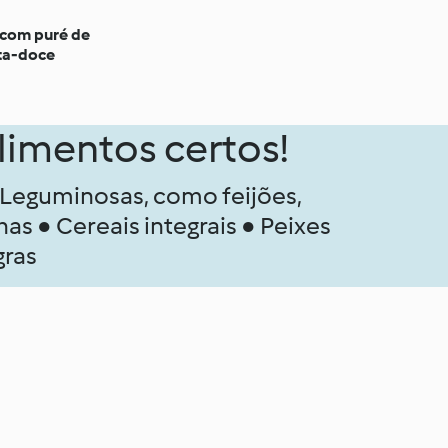
 com puré de
ta-doce
limentos certos!
 Leguminosas, como feijões,
lhas ● Cereais integrais ● Peixes
gras