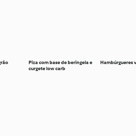
grão
Piza com base de beringela e
Hambúrgueres v
curgete low carb