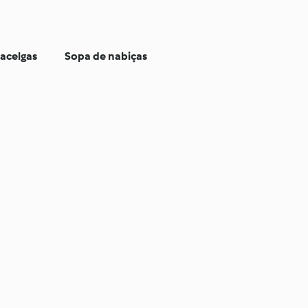
 acelgas
Sopa de nabiças