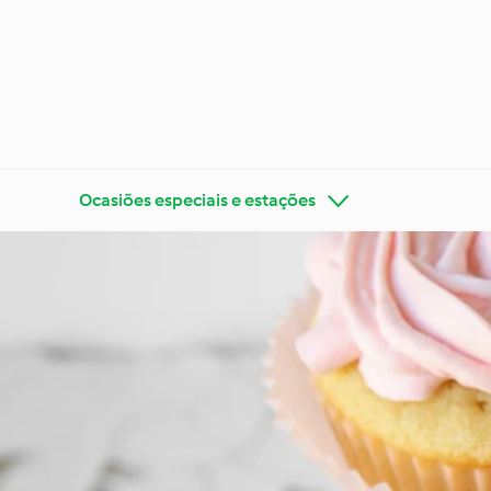
Ocasiões especiais e estações
Conheça o Cookidoo®
Bimby®
Ocasiõe
Dietas e tendências
estaçõ