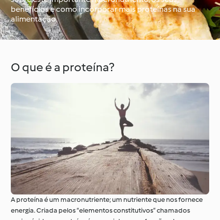
benefícios e como incorporar mais proteínas na sua
alimentação.
À volta do mundo com
Aprenda com o
o Cookidoo®
Cookidoo®
O que é a proteína?
A proteína é um macronutriente; um nutriente que nos fornece
energia. Criada pelos “elementos constitutivos” chamados