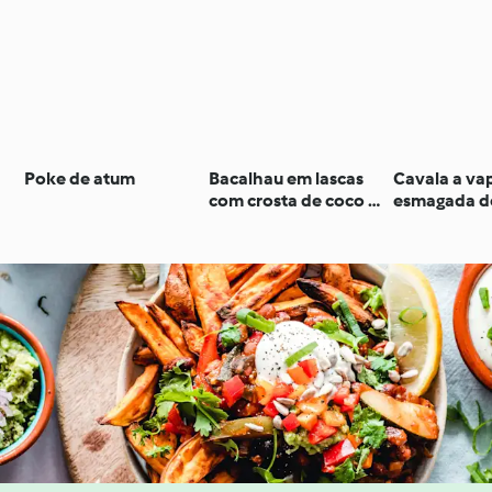
Poke de atum
Bacalhau em lascas
Cavala a va
com crosta de coco e
esmagada d
puré de verdes