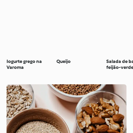
Iogurte grego na
Queijo
Salada de b
Varoma
feijão-verd
cozido