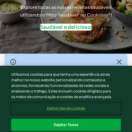
Explore todas as nossas receitas saudáveis
utilizando o filtro “saudável” no Cookidoo®!
Saudável e delicioso!
© Copyright 2026
Utilizamos cookies para que tenha uma experiência ainda
Termos de Utilização
melhor no nosso website, personalizando conteúdos e
Aviso sobre Proteção de Dados
anúncios, fornecendo funcionalidades de redes sociais e
Aviso
analisando o tráfego. Estes incluem cookies dirigidos para
os meios de comunicação e cookies de analítica avançada.
Apoio legal
Cookies
Definições de cookies
Conteúdo do relatório
Rescisão do contrato
Rejeitar Todos
Declaração de acessibilidade