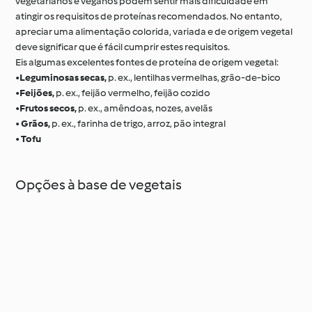
vegetarianos e veganos podem sentir mais dificuldade em
atingir os requisitos de proteínas recomendados. No entanto,
apreciar uma alimentação colorida, variada e de origem vegetal
deve significar que é fácil cumprir estes requisitos.
Eis algumas excelentes fontes de proteína de origem vegetal:
•
Leguminosas secas,
p. ex., lentilhas vermelhas, grão‑de‑bico
•
Feijões,
p. ex., feijão vermelho, feijão cozido
•
Frutos secos,
p. ex., amêndoas, nozes, avelãs
•
Grãos,
p. ex., farinha de trigo, arroz, pão integral
•
Tofu
Opções à base de vegetais