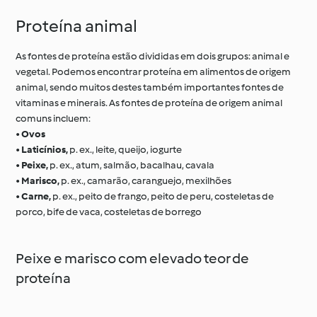
Proteína animal
As fontes de proteína estão divididas em dois grupos: animal e
vegetal. Podemos encontrar proteína em alimentos de origem
animal, sendo muitos destes também importantes fontes de
vitaminas e minerais. As fontes de proteína de origem animal
comuns incluem:
•
Ovos
•
Laticínios,
p. ex., leite, queijo, iogurte
•
Peixe,
p. ex., atum, salmão, bacalhau, cavala
•
Marisco,
p. ex., camarão, caranguejo, mexilhões
•
Carne,
p. ex., peito de frango, peito de peru, costeletas de
porco, bife de vaca, costeletas de borrego
Peixe e marisco com elevado teor de
proteína