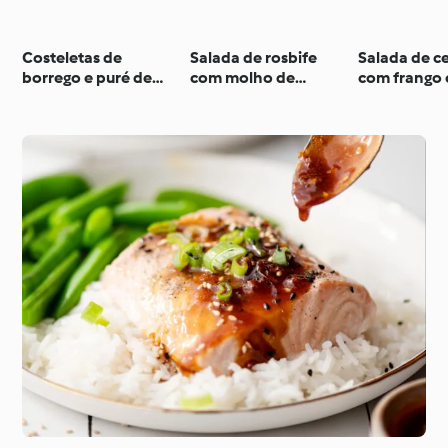
Costeletas de
Salada de rosbife
Salada de c
borrego e puré de
com molho de
com frango 
ervilhas e espinafres
malagueta e coentros
beterraba