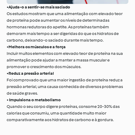
•
Ajuda‑o a sentir‑se mais saciado
Os estudos mostram que uma alimentação com elevado teor
de proteína pode aumentar os níveis de determinadas
hormonas redutoras do apetite. As proteínas também
demoram mais tempo a ser digeridas do que os hidratos de
carbono, deixando‑o saciado durante mais tempo.
•
Melhora os músculos e a força
Incluir muitos elementos com elevado teor de proteína na sua
alimentação pode ajudar a manter a massa muscular e
promover o crescimento dos músculos.
•
Reduz a pressão arterial
Foi comprovado que uma maior ingestão de proteína reduz a
pressão arterial, uma causa conhecida de diversos problemas
de saúde graves.
•
Impulsiona o metabolismo
Quando o seu corpo digere proteínas, consome 20-30% das
calorias que consumiu, uma quantidade muito maior
comparativamente aos hidratos de carbono e à gordura.