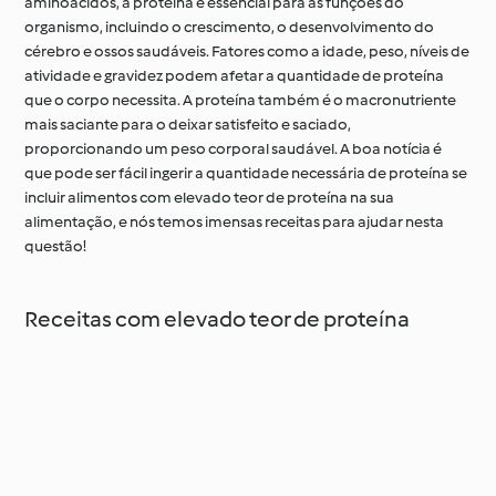
aminoácidos, a proteína é essencial para as funções do
organismo, incluindo o crescimento, o desenvolvimento do
cérebro e ossos saudáveis. Fatores como a idade, peso, níveis de
atividade e gravidez podem afetar a quantidade de proteína
que o corpo necessita. A proteína também é o macronutriente
mais saciante para o deixar satisfeito e saciado,
proporcionando um peso corporal saudável. A boa notícia é
que pode ser fácil ingerir a quantidade necessária de proteína se
incluir alimentos com elevado teor de proteína na sua
alimentação, e nós temos imensas receitas para ajudar nesta
questão!
Receitas com elevado teor de proteína