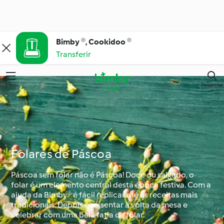
Bimby ®, Cookidoo ®
Transferir
Menu
Pesquisar
Folares de Páscoa
Páscoa sem folar não é Páscoa! Doce ou salgado, o
folar é um elemento central desta época festiva. Com a
ajuda da Bimby® é fácil replicar até as receitas mais
tradicionais. Depois é só sentar à volta da mesa e
celebrar com uma bela fatia de folar.