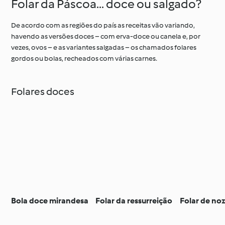
Folar da Páscoa... doce ou salgado?
De acordo com as regiões do país as receitas vão variando,
havendo as versões doces – com erva-doce ou canela e, por
vezes, ovos – e as variantes salgadas – os chamados folares
gordos ou bolas, recheados com várias carnes.
Folares doces
Bola doce mirandesa
Folar da ressurreição
Folar de no