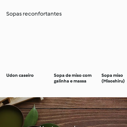
Sopas reconfortantes
Udon caseiro
Sopa de miso com
Sopa miso
galinha e massa
(Misoshiru)