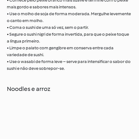
• Comece pelo peixe branco mais suave e termine com o peixe
mais gordo e sabores mais intensos.
• Use o molho de soja de forma moderada. Mergulhe levemente
o canto em molho.
• Coma o sushi de uma só vez, sem o partir.
• Segure o sushi nigri de forma invertida, para que o peixe toque
a língua primeiro.
• Limpe o palato com gengibre em conserva entre cada
variedade de sushi.
• Use o wasabi de forma leve – serve para intensificar o sabor do
sushi e não deve sobrepor-se.
Noodles e arroz