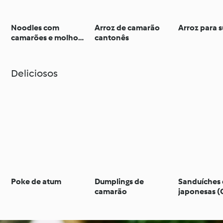
Noodles com
Arroz de camarão
Arroz para s
camarões e molho
cantonês
teriyaki
Deliciosos
Poke de atum
Dumplings de
Sanduíches 
camarão
japonesas (
com salmão 