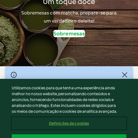
Um toque doce
Sobremesas com matcha, prepare-se para
um verdadeiro deleite!
Sobremesas
© Copyright 2026
Utilizamos cookies para que tenha uma experiência ainda
Termos de Utilização
melhor no nosso website, personalizando conteúdos e
Aviso sobre Proteção de Dados
anúncios, fornecendo funcionalidades de redes sociais e
Aviso
analisando o tráfego. Estes incluem cookies dirigidos para
os meios de comunicação e cookies de analítica avançada.
Apoio legal
Cookies
Definições de cookies
Conteúdo do relatório
Rescisão do contrato