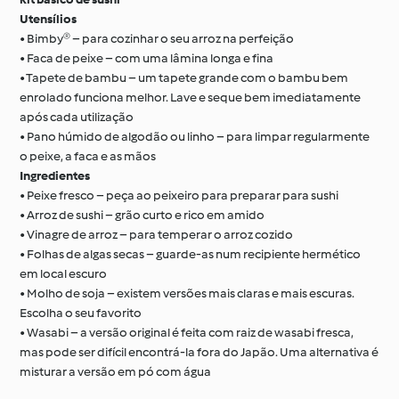
Utensílios
• Bimby® – para cozinhar o seu arroz na perfeição
• Faca de peixe – com uma lâmina longa e fina
• Tapete de bambu – um tapete grande com o bambu bem
enrolado funciona melhor. Lave e seque bem imediatamente
após cada utilização
• Pano húmido de algodão ou linho – para limpar regularmente
o peixe, a faca e as mãos
Ingredientes
• Peixe fresco – peça ao peixeiro para preparar para sushi
• Arroz de sushi – grão curto e rico em amido
• Vinagre de arroz – para temperar o arroz cozido
• Folhas de algas secas – guarde-as num recipiente hermético
em local escuro
• Molho de soja – existem versões mais claras e mais escuras.
Escolha o seu favorito
• Wasabi – a versão original é feita com raiz de wasabi fresca,
mas pode ser difícil encontrá-la fora do Japão. Uma alternativa é
misturar a versão em pó com água