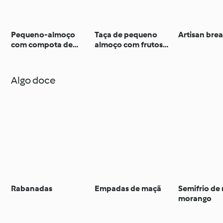
Pequeno-almoço
Taça de pequeno
Artisan bre
com compota de
almoço com frutos
morangos e chia
vermelhos
Algo doce
Rabanadas
Empadas de maçã
Semifrio de 
morango