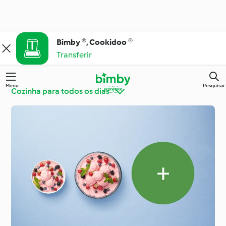
Bimby ®, Cookidoo ®
Transferir
Menu
Pesquisar
Cozinha para todos os dias
Bimby® Dicas e
Conheça o Cookidoo®
Truques
Cozinha para todos os
Ingredientes
dias
Ocasiões especiais e
Dietas e tendências
estações