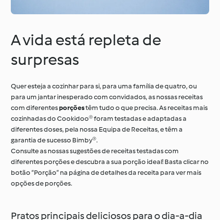
À volta do mundo com
Aprenda com o
A vida está repleta de
o Cookidoo®
Cookidoo®
surpresas
Quer esteja a cozinhar para si, para uma família de quatro, ou
para um jantar inesperado com convidados, as nossas receitas
com diferentes
porções
têm tudo o que precisa. As receitas mais
cozinhadas do Cookidoo® foram testadas e adaptadas a
diferentes doses, pela nossa Equipa de Receitas, e têm a
garantia de sucesso Bimby®.
Consulte as nossas sugestões de receitas testadas com
diferentes porções e descubra a sua porção ideal! Basta clicar no
botão “Porção” na página de detalhes da receita para ver mais
opções de porções.
Pratos principais deliciosos para o dia-a-dia