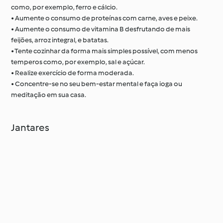
como, por exemplo, ferro e cálcio.
• Aumente o consumo de proteínas com carne, aves e peixe.
• Aumente o consumo de vitamina B desfrutando de mais
feijões, arroz integral, e batatas.
• Tente cozinhar da forma mais simples possível, com menos
temperos como, por exemplo, sal e açúcar.
• Realize exercício de forma moderada.
• Concentre-se no seu bem-estar mental e faça ioga ou
meditação em sua casa.
Jantares