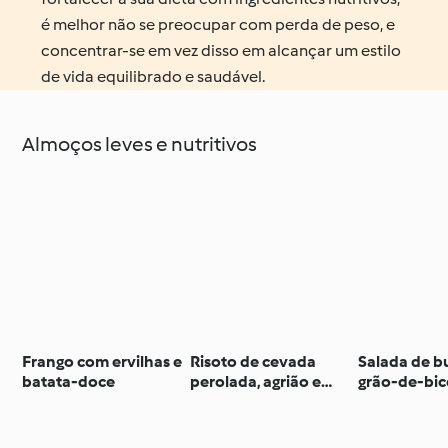
é melhor não se preocupar com perda de peso, e
concentrar-se em vez disso em alcançar um estilo
de vida equilibrado e saudável.
Almoços leves e nutritivos
Frango com ervilhas e
Risoto de cevada
Salada de b
batata-doce
perolada, agrião e
grão-de-bic
espargos
rocha