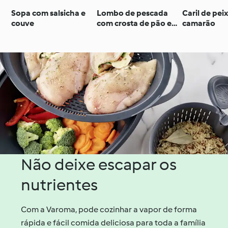
Sopa com salsicha e
Lombo de pescada
Caril de pei
couve
com crosta de pão e
camarão
cuscuz
Não deixe escapar os
nutrientes
Com a Varoma, pode cozinhar a vapor de forma
rápida e fácil comida deliciosa para toda a família