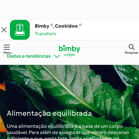
Bimby ®, Cookidoo ®
Transferir
Menu
Pesquisar
Dietas e tendências
Bimby® Dicas e
Conheça o Cookidoo®
Truques
Cozinha para todos os
Alimentação equilibrada
Ingredientes
dias
Uma alimentação equilibrada é a base de um corpo
saudável. Para além de assegurar que obtém descanso
Ocasiões especiais e
suficiente e que, nesta fase, limita as atividades no
Dietas e tendências
estações