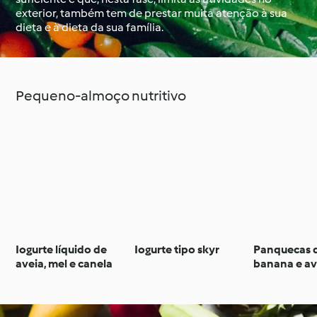
exterior, também tem de prestar muita atenção à sua
dieta e à dieta da sua família.
À volta do mundo com
Aprenda com o
o Cookidoo®
Cookidoo®
Pequeno-almoço nutritivo
Iogurte líquido de
Iogurte tipo skyr
Panquecas 
aveia, mel e canela
banana e av