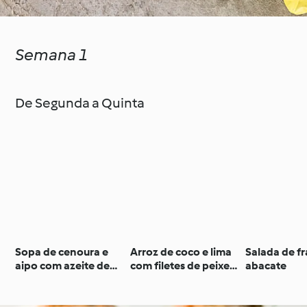
Semana 1
De Segunda a Quinta
Sopa de cenoura e
Arroz de coco e lima
Salada de f
aipo com azeite de
com filetes de peixe-
abacate
ervas
espada