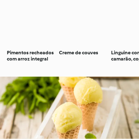
Pimentos recheados
Creme de couves
Linguine c
com arroz integral
camarão, c
e espargos