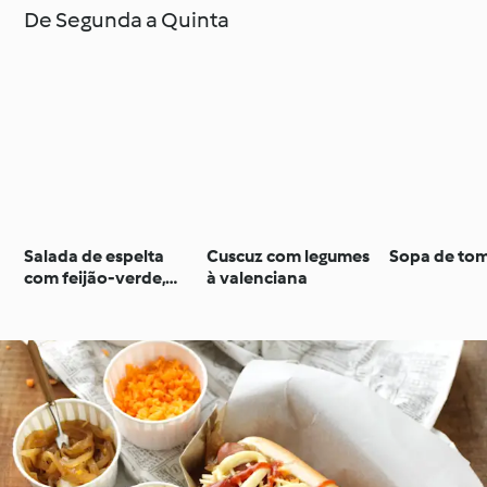
De Segunda a Quinta
Salada de espelta
Cuscuz com legumes
Sopa de to
com feijão‑verde,
à valenciana
tomate-cereja e lulas