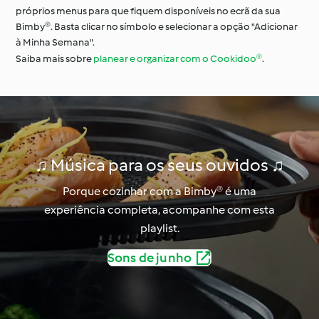
próprios menus para que fiquem disponíveis no ecrã da sua
Bimby®. Basta clicar no símbolo e selecionar a opção "Adicionar
à Minha Semana".
Saiba mais sobre
planear e organizar com o Cookidoo®
.
♫ Música para os seus ouvidos ♫
Porque cozinhar com a Bimby® é uma
experiência completa, acompanhe com esta
playlist.
Sons de junho