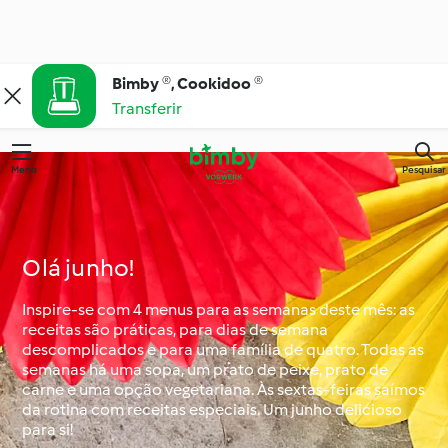
Bimby ®, Cookidoo ®
Transferir
Menu
Pesquisar
Olá junho!
Inspire-se com 4 menus para as semanas deste mês: as
receitas são práticas, para dias de semana
descomplicados e para uma família de quatro. Todas as
semanas há uma sopa, um prato de peixe, prato de
carne e uma opção vegetariana. Às sextas-feiras saímos
da rotina com receitas especiais. Um junho delicioso
para si!