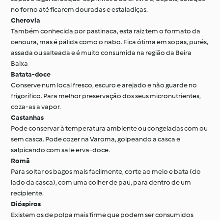
no forno até ficarem douradas e estaladiças.
Cherovia
Também conhecida por pastinaca, esta raiz tem o formato da
cenoura, mas é pálida como o nabo. Fica ótima em sopas, purés,
assada ou salteada e é muito consumida na região da Beira
Baixa
Batata-doce
Conserve num local fresco, escuro e arejado e não guarde no
frigorífico. Para melhor preservação dos seus micronutrientes,
coza-as a vapor.
Castanhas
Pode conservar à temperatura ambiente ou congeladas com ou
sem casca. Pode cozer na Varoma, golpeando a casca e
salpicando com sal e erva-doce.
Romã
Para soltar os bagos mais facilmente, corte ao meio e bata (do
lado da casca), com uma colher de pau, para dentro de um
recipiente.
Dióspiros
Existem os de polpa mais firme que podem ser consumidos