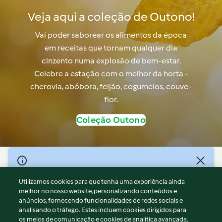
Veja aqui a coleção de Outono!
Vai poder saborear os alimentos da época
em receitas que tornam qualquer dia
cinzento numa explosão de bem-estar.
Celebre a estação com o melhor da horta -
cherovia, abóbora, feijão, cogumelos, couve-
flor.
Coleção Outono
© Copyright 2026
Utilizamos cookies para que tenha uma experiência ainda
Termos de Utilização
melhor no nosso website, personalizando conteúdos e
Aviso sobre Proteção de Dados
anúncios, fornecendo funcionalidades de redes sociais e
Aviso
analisando o tráfego. Estes incluem cookies dirigidos para
os meios de comunicação e cookies de analítica avançada.