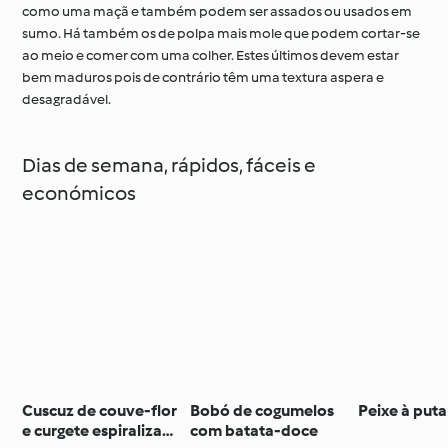
como uma maçã e também podem ser assados ou usados em
sumo. Há também os de polpa mais mole que podem cortar-se
ao meio e comer com uma colher. Estes últimos devem estar
bem maduros pois de contrário têm uma textura aspera e
desagradável.
Dias de semana, rápidos, fáceis e
económicos
Cuscuz de couve-flor
Bobó de cogumelos
Peixe à put
e curgete espiralizada
com batata-doce