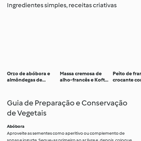
Ingredientes simples, receitas criativas
Orzo de abóbora e
Massa cremosa de
Peito de fr
almôndegas de
alho-francês e Koftas
crocante co
cogumelos e tomilho
de frango
de coentra
Guia de Preparação e Conservação
de Vegetais
Abóbora
Aproveite as sementes como aperitivo ou complemento de
sopas e iogurte. Seque-as primeiro ao ar livre e, depois, coloque