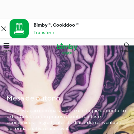
Bimby ®, Cookidoo ®
Transferir
Menu
Pesquisar
Mesa de outono
Viva a estação com mais sabor e um toque de conforto
extra. Celebre com pratos reconfortantes e
económicos – ingredientes do dia-a-dia reinventados
de forma criativa e acessível.