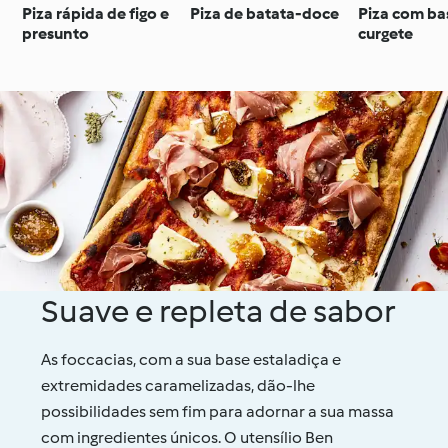
Piza rápida de figo e
Piza de batata-doce
Piza com ba
presunto
curgete
Suave e repleta de sabor
As foccacias, com a sua base estaladiça e
extremidades caramelizadas, dão-lhe
possibilidades sem fim para adornar a sua massa
com ingredientes únicos. O utensílio Ben