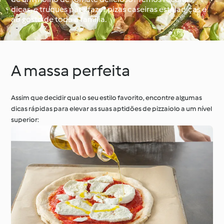
dicas, e truques para fazer pizas caseiras estaladiças e
ao gosto de toda a família.
À volta do mundo com
Aprenda com o
o Cookidoo®
Cookidoo®
A massa perfeita
Assim que decidir qual o seu estilo favorito, encontre algumas
dicas rápidas para elevar as suas aptidões de pizzaiolo a um nível
superior: