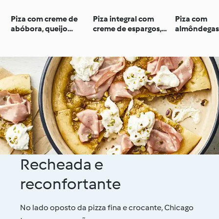
Piza com creme de
Piza integral com
Piza com
abóbora, queijo
creme de espargos,
almôndegas
fumado e bacon
mascarpone e salmão
picante, sc
fumado
pimento
Recheada e
reconfortante
No lado oposto da pizza fina e crocante, Chicago