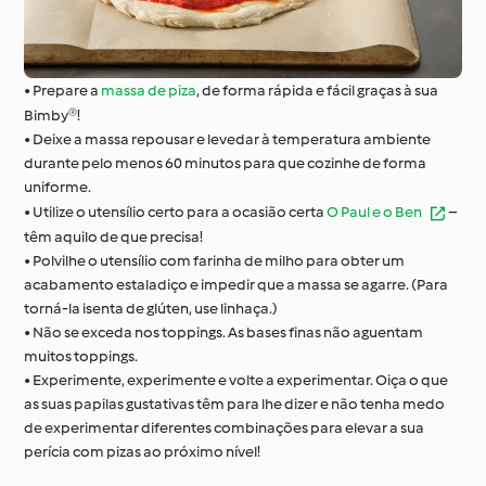
• Prepare a
massa de piza
, de forma rápida e fácil graças à sua
Bimby®!
• Deixe a massa repousar e levedar à temperatura ambiente
durante pelo menos 60 minutos para que cozinhe de forma
uniforme.
• Utilize o utensílio certo para a ocasião certa
O Paul e o Ben
–
têm aquilo de que precisa!
• Polvilhe o utensílio com farinha de milho para obter um
acabamento estaladiço e impedir que a massa se agarre. (Para
torná-la isenta de glúten, use linhaça.)
• Não se exceda nos toppings. As bases finas não aguentam
muitos toppings.
• Experimente, experimente e volte a experimentar. Oiça o que
as suas papilas gustativas têm para lhe dizer e não tenha medo
de experimentar diferentes combinações para elevar a sua
perícia com pizas ao próximo nível!