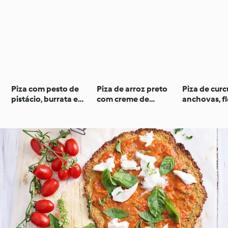
Piza com pesto de
Piza de arroz preto
Piza de cur
pistácio, burrata e
com creme de
anchovas, f
mortadela
curgete, camarão
curgete e c
salteado e requeijão