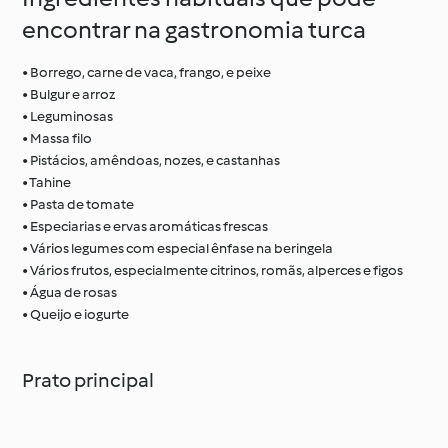
encontrar na gastronomia turca
• Borrego, carne de vaca, frango, e peixe
• Bulgur e arroz
• Leguminosas
• Massa filo
• Pistácios, amêndoas, nozes, e castanhas
• Tahine
• Pasta de tomate
• Especiarias e ervas aromáticas frescas
• Vários legumes com especial ênfase na beringela
• Vários frutos, especialmente citrinos, romãs, alperces e figos
• Água de rosas
• Queijo e iogurte
Prato principal