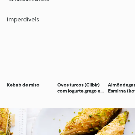
Imperdíveis
Kebab de miso
Ovos turcos (Cilbir)
Almôndegas
com iogurte grego em
Esmirna (ko
tostas e salada