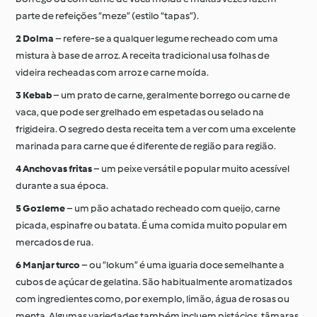
parte de refeições “meze” (estilo “tapas”).
Dolma
– refere-se a qualquer legume recheado com uma
mistura à base de arroz. A receita tradicional usa folhas de
videira recheadas com arroz e carne moída.
Kebab
– um prato de carne, geralmente borrego ou carne de
vaca, que pode ser grelhado em espetadas ou selado na
frigideira. O segredo desta receita tem a ver com uma excelente
marinada para carne que é diferente de região para região.
Anchovas fritas
– um peixe versátil e popular muito acessível
durante a sua época.
Gozleme
– um pão achatado recheado com queijo, carne
picada, espinafre ou batata. É uma comida muito popular em
mercados de rua.
Manjar turco
– ou “lokum” é uma iguaria doce semelhante a
cubos de açúcar de gelatina. São habitualmente aromatizados
com ingredientes como, por exemplo, limão, água de rosas ou
menta. Algumas variedades também incluem pistácios, tâmaras