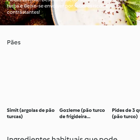
turca e deixe-se envolver por sabores ricos e
contrastantes!
À volta do mundo com
Aprenda com o
o Cookidoo®
Cookidoo®
Pães
Simit (argolas de pão
Gozleme (pão turco
Pides de 3 q
turcas)
de frigideira
(pão turco)
recheado)
Ingredientes habituais que pode