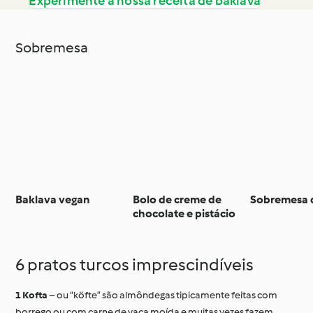
Experimente a nossa receita de baklava
Sobremesa
Baklava vegan
Bolo de creme de
Sobremesa d
chocolate e pistácio
6 pratos turcos imprescindíveis
Kofta
– ou “köfte” são almôndegas tipicamente feitas com
borrego ou com carne de vaca moída e muitas vezes fazem