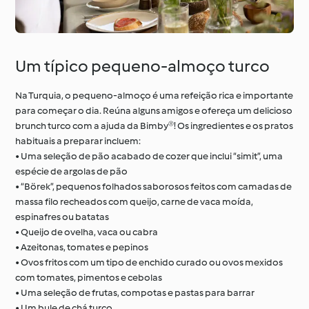
Um típico pequeno-almoço turco
Na Turquia, o pequeno-almoço é uma refeição rica e importante
para começar o dia. Reúna alguns amigos e ofereça um delicioso
brunch turco com a ajuda da Bimby®! Os ingredientes e os pratos
habituais a preparar incluem:
• Uma seleção de pão acabado de cozer que inclui “simit”, uma
espécie de argolas de pão
• “Börek”, pequenos folhados saborosos feitos com camadas de
massa filo recheados com queijo, carne de vaca moída,
espinafres ou batatas
• Queijo de ovelha, vaca ou cabra
• Azeitonas, tomates e pepinos
• Ovos fritos com um tipo de enchido curado ou ovos mexidos
com tomates, pimentos e cebolas
• Uma seleção de frutas, compotas e pastas para barrar
• Um bule de chá turco