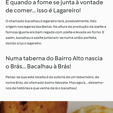
E quando a fome se junta à vontade
de comer... isso é Lagareiro!
O chamado bacalhau à lagareiro terá, possivelmente, tido
origem nos lagares das Beiras. Na altura da produção de azeite a
famosa iguaria era bem regada com azeite e levada ao forno. E
assim, bacalhau e azeite juntaram-se numa união perfeita,
dando à luz o lagareiro.
Numa taberna do Bairro Alto nascia
o Brás... Bacalhau à Brás!
Pensa-se que esta receita é da autoria de um taberneiro, de
nome Bráz, do afamado bairro lisboeta. Mas agora… deixemo-
nos de histórias e que venha de lá o bacalhau!