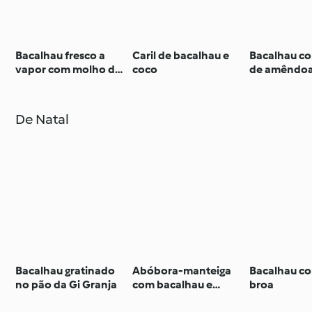
Bacalhau fresco a
Caril de bacalhau e
Bacalhau co
vapor com molho de
coco
de amêndo
azeite e limão
De Natal
Bacalhau gratinado
Abóbora-manteiga
Bacalhau co
no pão da Gi Granja
com bacalhau e
broa
camarão