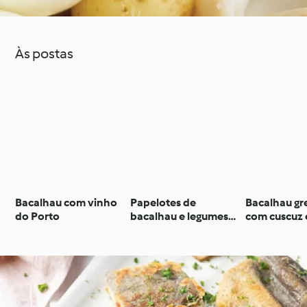
Às postas
Bacalhau com vinho
Papelotes de
Bacalhau gr
do Porto
bacalhau e legumes
com cuscuz 
com batatinhas
de abacate