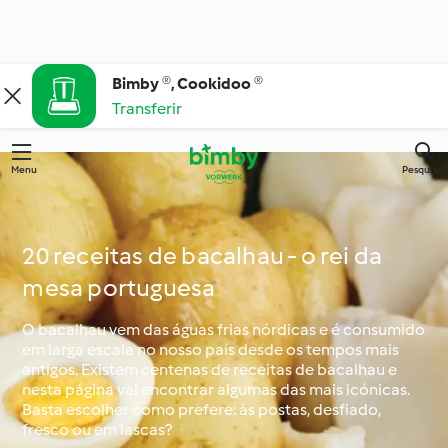
Bimby ®, Cookidoo ®
Transferir
Menu
Pesquisar
20 receitas de bacalhau - o rei da
mesa portuguesa
O bacalhau vem das águas frias nórdicas e é consumido
em larga escala no nosso país desde os tempos mais
antigos. Existem centenas de receitas de bacalhau e
nesta página vai encontrar algumas das mais icónicas.
Basta escolher como prefere: às postas, desfiado,
fresco ou em lascas?