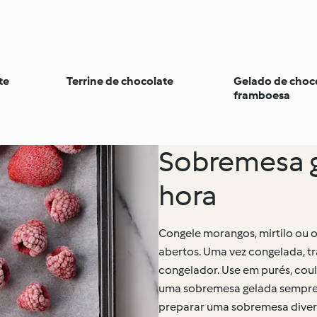
te
Terrine de chocolate
Gelado de choco
framboesa
Sobremesa g
hora
Congele morangos, mirtilo ou o
abertos. Uma vez congelada, t
congelador. Use em purés, cou
uma sobremesa gelada sempre p
preparar uma sobremesa divert