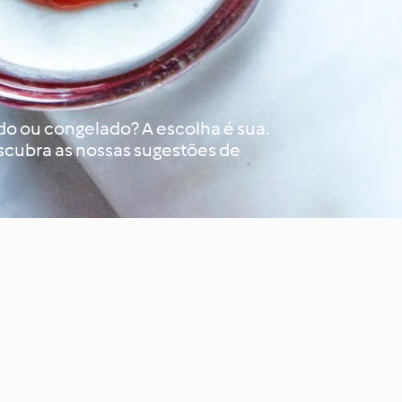
ado ou congelado? A escolha é sua.
scubra as nossas sugestões de