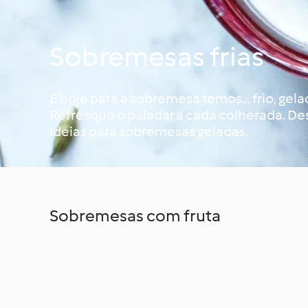
Sobremesas frias
E hoje para a sobremesa temos... frio, gel
Refresque o paladar a cada colherada. De
ideias para sobremesas geladas.
Sobremesas com fruta