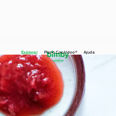
Explorar
Plano Cookidoo®
Ajuda
 Dicas e Truques
Ingredientes
s especiais e
À volta do mundo com o
es
Cookidoo®