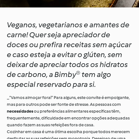
Veganos, vegetarianos e amantes de
carne! Quer seja apreciador de
doces ou prefira receitas sem açúcar
e caso esteja a evitar o glúten, sem
deixar de apreciar todos os hidratos
de carbono, a Bimby® tem algo
especial reservado para si.
_“Vamos almoçar fora!” Para alguns, este convite é empolgante,
mas para outros pode ser fonte de stresse. As pessoas com
necessidades
ou preferências alimentares específicas têm,
frequentemente, dificuldade em encontrar opções adequadas
quando fazem as suas refeições fora de casa.
Cozinhar em casa é uma ótima escolha porque todos merecem
desfrutar as suas refeições sem monotonia. Desejoso de uma