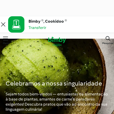
Bimby ®, Cookidoo ®
Transferir
Menu
Pesquisar
Celebramos a nossa singularidade
Sejam todos bem-vindos — entusiastas da alimentação
à base de plantas, amantes de carne e paladares
exigentes! Descubra pratos que vão ao encontro da sua
linguagem culinária!