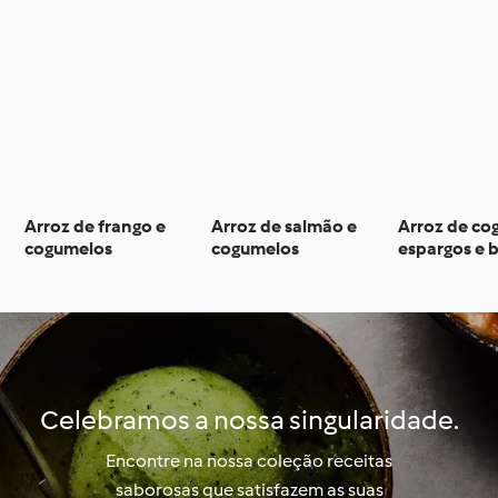
Arroz de frango e
Arroz de salmão e
Arroz de co
cogumelos
cogumelos
espargos e 
Celebramos a nossa singularidade.
Encontre na nossa coleção receitas
saborosas que satisfazem as suas