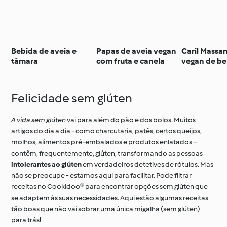
Bebida de aveia e
Papas de aveia vegan
Caril Mass
tâmara
com fruta e canela
vegan de be
Felicidade sem glúten
A vida sem glúten
vai para além do pão e dos bolos. Muitos
artigos do dia a dia - como charcutaria, patês, certos queijos,
molhos, alimentos pré-embalados e produtos enlatados –
contêm, frequentemente, glúten, transformando as pessoas
intolerantes ao glúten
em verdadeiros detetives de rótulos. Mas
não se preocupe - estamos aqui para facilitar. Pode filtrar
receitas no Cookidoo® para encontrar opções sem glúten que
se adaptem às suas necessidades. Aqui estão algumas receitas
tão boas que não vai sobrar uma única migalha (sem glúten)
para trás!