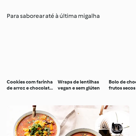
Para saborear até à última migalha
Cookies com farinha
Wraps de lentilhas
Bolo de cho
de arroz e chocolate
vegan e sem glúten
frutos seco
sem glúten
glúten