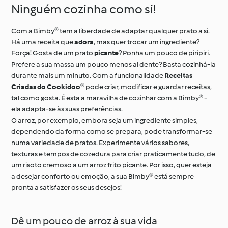
Ninguém cozinha como si!
Com a Bimby® tem a liberdade de adaptar qualquer prato a si.
Há uma receita que
adora
, mas quer trocar um ingrediente?
Força! Gosta de um prato
picante
? Ponha um pouco de piripiri.
Prefere a sua massa um pouco menos al dente? Basta cozinhá-la
durante mais um minuto. Com a funcionalidade
Receitas
Criadas do Cookidoo®
pode criar, modificar e guardar receitas,
tal como gosta. É esta a maravilha de cozinhar com a Bimby® -
ela adapta-se às suas preferências.
O arroz, por exemplo, embora seja um ingrediente simples,
dependendo da forma como se prepara, pode transformar-se
numa variedade de pratos. Experimente vários sabores,
texturas e tempos de cozedura para criar praticamente tudo, de
um risoto cremoso a um arroz frito picante. Por isso, quer esteja
a desejar conforto ou emoção, a sua Bimby® está sempre
pronta a satisfazer os seus desejos!
Dê um pouco de arroz à sua vida