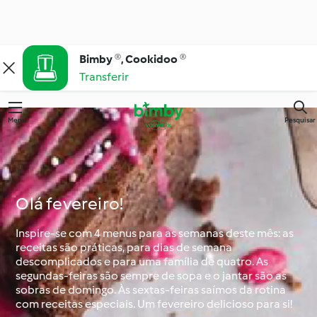
Bimby ®, Cookidoo ®
Transferir
Menu
Pesquisar
Olá fevereiro!
Inspire-se com 4 menus para as semanas deste mês: as
receitas são práticas, para dias de semana
descomplicados e para uma família de quatro. As
segundas-feiras são sempre de sopa e o jantar são as
sobras de domingo. Às sextas-feiras saímos da rotina
com receitas especiais. Um fevereiro delicioso para si!