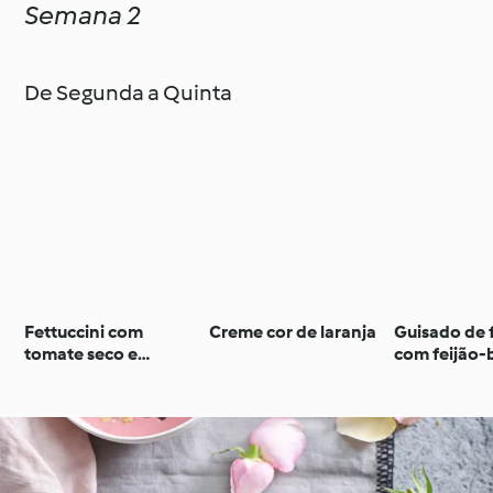
Semana 2
De Segunda a Quinta
Fettuccini com
Creme cor de laranja
Guisado de 
tomate seco e
com feijão-
cogumelos
manjericão