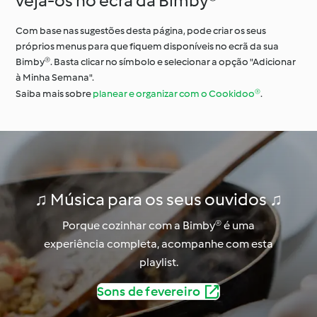
veja-os no ecrã da Bimby®
Com base nas sugestões desta página, pode criar os seus
próprios menus para que fiquem disponíveis no ecrã da sua
Bimby®. Basta clicar no símbolo e selecionar a opção "Adicionar
à Minha Semana".
Saiba mais sobre
planear e organizar com o Cookidoo®
.
♫ Música para os seus ouvidos ♫
Porque cozinhar com a Bimby® é uma
experiência completa, acompanhe com esta
playlist.
Sons de fevereiro