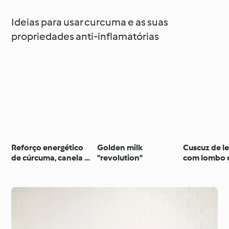
Ideias para usar curcuma e as suas
propriedades anti-inflamatórias
Reforço energético
Golden milk
Cuscuz de l
de cúrcuma, canela e
"revolution"
com lombo 
gengibre
salmão e mo
curcuma