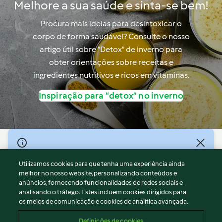
Melhore a sua saúde e sinta-se bem!
Procura mais ideias para desintoxicar o
corpo de forma saudável? Consulte o nosso
artigo útil sobre “Detox” de inverno para
obter orientações sobre receitas e
ingredientes nutritivos e ricos em vitaminas.
Inspiração para “detox” no inverno
© Copyright 2026
Utilizamos cookies para que tenha uma experiência ainda
Termos de Utilização
melhor no nosso website, personalizando conteúdos e
Aviso sobre Proteção de Dados
anúncios, fornecendo funcionalidades de redes sociais e
Aviso
analisando o tráfego. Estes incluem cookies dirigidos para
os meios de comunicação e cookies de analítica avançada.
Apoio legal
Cookies
Definições de cookies