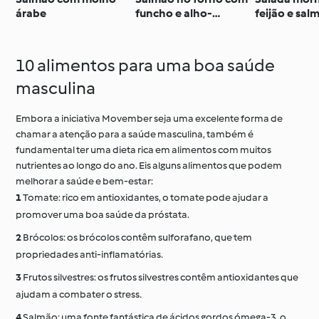
árabe
funcho e alho-
feijão e sal
francês
10 alimentos para uma boa saúde
masculina
Embora a iniciativa Movember seja uma excelente forma de
chamar a atenção para a saúde masculina, também é
fundamental ter uma dieta rica em alimentos com muitos
nutrientes ao longo do ano. Eis alguns alimentos que podem
melhorar a saúde e bem-estar:
Tomate: rico em antioxidantes, o tomate pode ajudar a
promover uma boa saúde da próstata.
Brócolos: os brócolos contêm sulforafano, que tem
propriedades anti-inflamatórias.
Frutos silvestres: os frutos silvestres contêm antioxidantes que
ajudam a combater o stress.
Salmão: uma fonte fantástica de ácidos gordos ómega-3, o