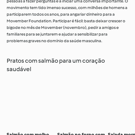
pessoas a fazer perguntas e a iniciar uma conversa importante. O
movimento tem tido imenso sucesso, com milhões de homens a
participarem todos os anos, para angariar dinheiro para a
Movember Foundation. Participar é fácil: basta deixar crescer o
bigode no mês de Movember (novembro), pedir a amigos e
familiares para se juntarem e ajudar a sensibilizar para
problemas graves no domínio da saúde masculina.
Pratos com salmão para um coração
saudável
Salmão com molho
Salmão no forno com
Salada mor