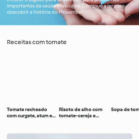
importantes da saúde masculina. Continue a ler para
descobrir a história do Movember.
À volta do mundo com
Aprenda com o
o Cookidoo®
Cookidoo®
Receitas com tomate
Tomate recheado
Risoto de alho com
Sopa de to
com curgete, atum e
tomate-cereja e
hortelã
mozarela