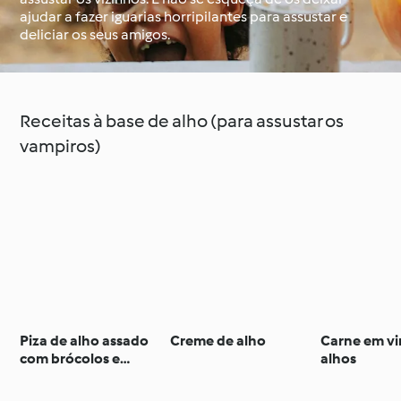
ajudar a fazer iguarias horripilantes para assustar e
deliciar os seus amigos.
À volta do mundo com
Aprenda com o
o Cookidoo®
Cookidoo®
Receitas à base de alho (para assustar os
vampiros)
Piza de alho assado
Creme de alho
Carne em vi
com brócolos e
alhos
mozarela