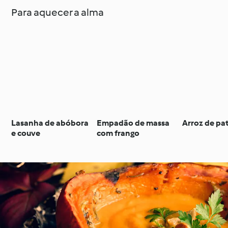
Para aquecer a alma
Lasanha de abóbora
Empadão de massa
Arroz de pa
e couve
com frango