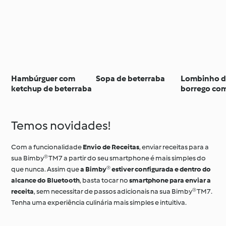
Hambúrguer com
Sopa de beterraba
Lombinho 
ketchup de beterraba
borrego com
de ervas e p
beterraba
Temos novidades!
Com a funcionalidade
Envio de Receitas
, enviar receitas para a
sua Bimby® TM7 a partir do seu smartphone é mais simples do
que nunca. Assim que
a Bimby® estiver configurada e dentro do
alcance do Bluetooth
, basta tocar no
smartphone para enviar a
receita
, sem necessitar de passos adicionais na sua Bimby® TM7.
Tenha uma experiência culinária mais simples e intuitiva.