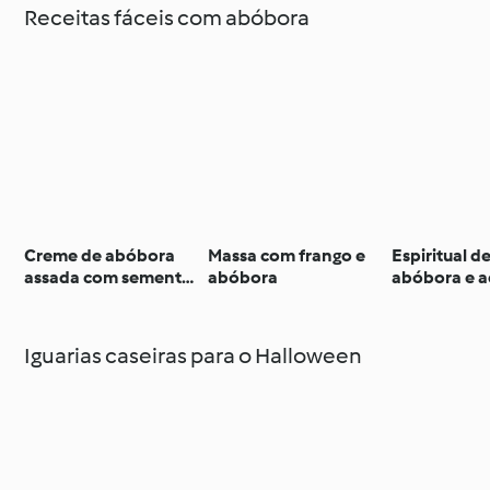
Receitas fáceis com abóbora
Creme de abóbora
Massa com frango e
Espiritual d
assada com sementes
abóbora
abóbora e a
torradas
Iguarias caseiras para o Halloween