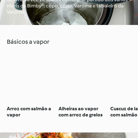
níveis da Bimby®: copo, cesto, Varoma e tabuleiro da
Varoma.
À volta do mundo com
Aprenda com o
o Cookidoo®
Cookidoo®
Básicos a vapor
Arroz com salmão a
Alheiras ao vapor
Cuscuz de l
vapor
com arroz de grelos
com salmão