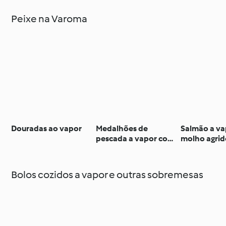
Peixe na Varoma
Douradas ao vapor
Medalhões de
Salmão a v
pescada a vapor com
molho agri
batatas novas e
rabanetes
Bolos cozidos a vapor e outras sobremesas