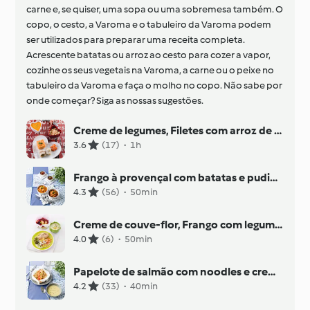
carne e, se quiser, uma sopa ou uma sobremesa também. O
copo, o cesto, a Varoma e o tabuleiro da Varoma podem
ser utilizados para preparar uma receita completa.
Acrescente batatas ou arroz ao cesto para cozer a vapor,
cozinhe os seus vegetais na Varoma, a carne ou o peixe no
tabuleiro da Varoma e faça o molho no copo. Não sabe por
onde começar? Siga as nossas sugestões.
Creme de legumes, Filetes com arroz de tomate e abóbora e Crumble de maçã e pera
3.6
(17)
·
1h
Frango à provençal com batatas e pudim de chocolate
4.3
(56)
·
50min
Creme de couve-flor, Frango com legumes e Fruta ao vapor
4.0
(6)
·
50min
Papelote de salmão com noodles e creme de alho-francês
4.2
(33)
·
40min