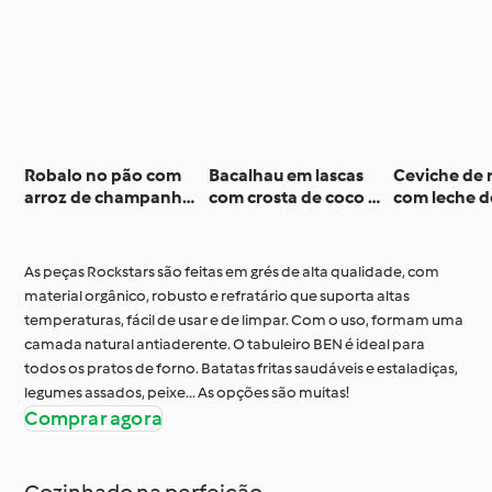
Robalo no pão com
Bacalhau em lascas
Ceviche de 
arroz de champanhe
com crosta de coco e
com leche de
e frutos secos
puré de verdes
As peças Rockstars são feitas em grés de alta qualidade, com
material orgânico, robusto e refratário que suporta altas
temperaturas, fácil de usar e de limpar. Com o uso, formam uma
camada natural antiaderente. O tabuleiro BEN é ideal para
todos os pratos de forno. Batatas fritas saudáveis e estaladiças,
legumes assados, peixe... As opções são muitas!
Comprar agora
Cozinhado na perfeição