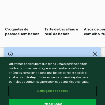
Croquetes de
Tarte de bacalhau e
Arroz de pe
pescada sem batata
rosti de batata
com alho-fr
© Copyright 2026
Utilizamos cookies para que tenha uma experiência ainda
Termos de Utilização
melhor no nosso website, personalizando conteúdos e
Aviso sobre Proteção de Dados
anúncios, fornecendo funcionalidades de redes sociais e
Aviso
analisando o tráfego. Estes incluem cookies dirigidos para
os meios de comunicação e cookies de analítica avançada.
Apoio legal
Cookies
Definições de cookies
Conteúdo do relatório
Rescisão do contrato
Rejeitar Todos