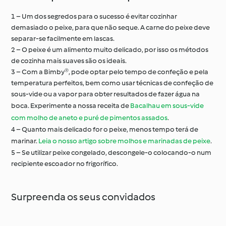
1 – Um dos segredos para o sucesso é evitar cozinhar
demasiado o peixe, para que não seque. A carne do peixe deve
separar-se facilmente em lascas.
2 – O peixe é um alimento muito delicado, por isso os métodos
de cozinha mais suaves são os ideais.
3 – Com a Bimby®, pode optar pelo tempo de confeção e pela
temperatura perfeitos, bem como usar técnicas de confeção de
sous-vide ou a vapor para obter resultados de fazer água na
boca. Experimente a nossa receita de
Bacalhau em sous-vide
com molho de aneto e puré de pimentos assados
.
4 – Quanto mais delicado for o peixe, menos tempo terá de
marinar.
Leia o nosso artigo sobre molhos e marinadas de peixe
.
5 – Se utilizar peixe congelado, descongele-o colocando-o num
recipiente escoador no frigorífico.
Surpreenda os seus convidados