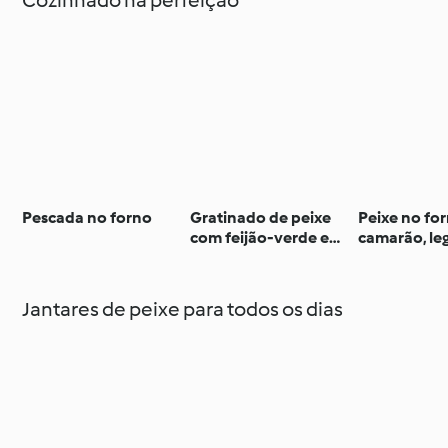
Pescada no forno
Gratinado de peixe
Peixe no fo
com feijão-verde e
camarão, le
couve-flor
arroz basma
Jantares de peixe para todos os dias