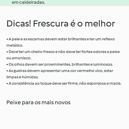
em caldeiradas.
Dicas! Frescura é o melhor
• A pele e as escamas devem estar brilhantes e ter um reflexo
metálico.
• Deve ter um cheiro fresco e não deve ter fortes odores a peixe
ou amoníaco.
• Os olhos devem ser proeminentes, brilhantes e luminosos.
• As guelras devem apresentar uma cor vermelho vivo, estar
limpas e húmidas.
• A consistência ao toque deve ser firme, não esponjosa e macia.
Peixe para os mais novos