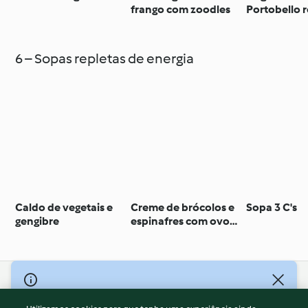
frango com zoodles
Portobello 
6 – Sopas repletas de energia
Caldo de vegetais e
Creme de brócolos e
Sopa 3 C's
gengibre
espinafres com ovo
escalfado
© Copyright 2026