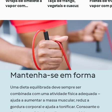
Wraps de omelete a
Taça de frango,
Filetes de tr
vapor com
vegetais e cuscuz
vapor com p
cogumelos salteados
brócolos
e salada
Mantenha-se em forma
Uma dieta equilibrada deve sempre ser
combinada com uma atividade física adequada –
ajuda a aumentar a massa muscular, reduz a
gordura corporal e ajuda a tonificar. Consoante o