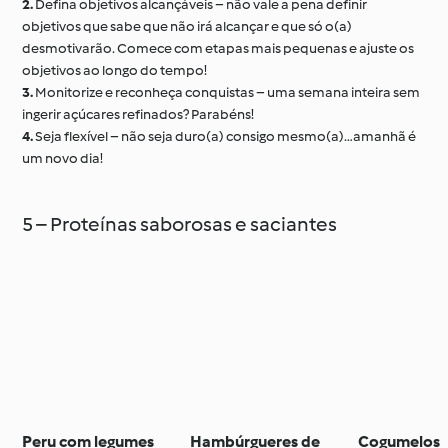
2.
Defina objetivos alcançáveis – não vale a pena definir
objetivos que sabe que não irá alcançar e que só o(a)
desmotivarão. Comece com etapas mais pequenas e ajuste os
objetivos ao longo do tempo!
3.
Monitorize e reconheça conquistas – uma semana inteira sem
ingerir açúcares refinados? Parabéns!
4.
Seja flexível – não seja duro(a) consigo mesmo(a)…amanhã é
um novo dia!
5 – Proteínas saborosas e saciantes
Peru com legumes
Hambúrgueres de
Cogumelos