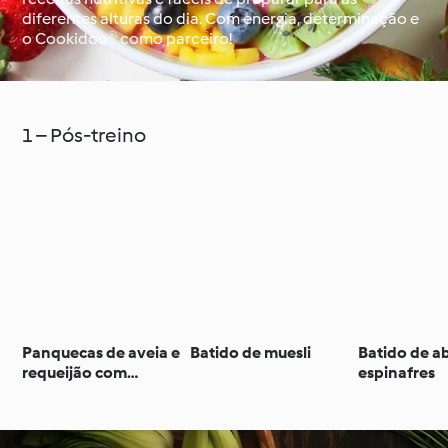
diferentes alturas do dia. Com energia, determinação e
o Cookidoo® como parceiro!
À volta do mundo com
Aprenda com o
o Cookidoo®
Cookidoo®
1 – Pós-treino
Panquecas de aveia e
Batido de muesli
Batido de a
requeijão com
espinafres
banana e molho de
frutos vermelhos