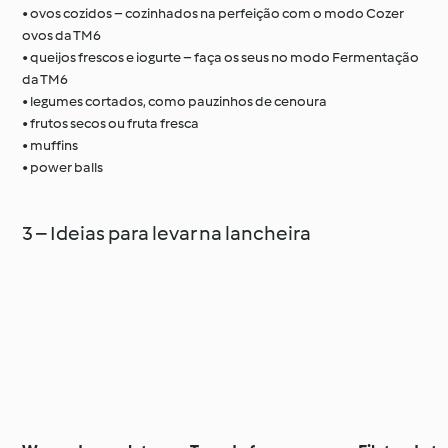
• ovos cozidos – cozinhados na perfeição com o modo Cozer
ovos da TM6
• queijos frescos e iogurte – faça os seus no modo Fermentação
da TM6
• legumes cortados, como pauzinhos de cenoura
• frutos secos ou fruta fresca
• muffins
• power balls
3 – Ideias para levar na lancheira