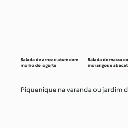
Salada de arroz e atum com
Salada de massa c
molho de iogurte
morangos e abacat
Piquenique na varanda ou jardim d