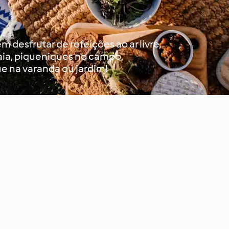
desfrutar de refeições ao ar livre.
raia, piqueniques no campo,
e na varanda ou jardim!