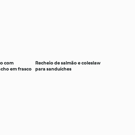
ão com
Recheio de salmão e coleslaw
ncho em frasco
para sanduíches