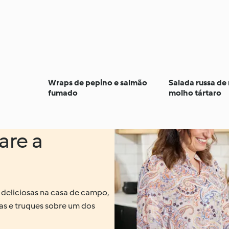
Wraps de pepino e salmão
Salada russa de
fumado
molho tártaro
are a
 deliciosas na casa de campo,
as e truques sobre um dos