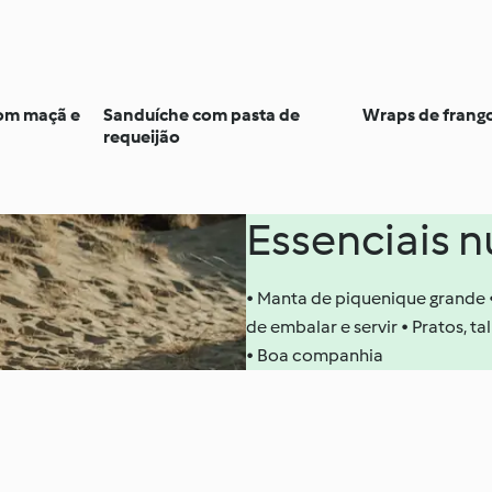
com maçã e
Sanduíche com pasta de
Wraps de frang
requeijão
Essenciais 
• Manta de piquenique grande •
de embalar e servir • Pratos, t
• Boa companhia