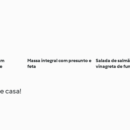
om
Massa integral com presunto e
Salada de salm
e
feta
vinagreta de fu
e casa!