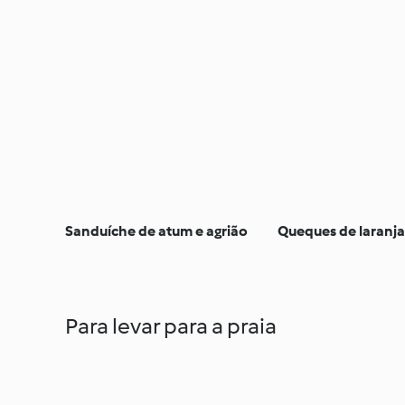
Sanduíche de atum e agrião
Queques de laranj
Para levar para a praia