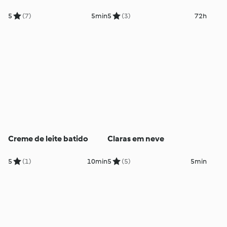
5
(7)
5min
5
(3)
72h
Creme de leite batido
Claras em neve
5
(1)
10min
5
(5)
5min