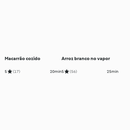
Macarrão cozido
Arroz branco no vapor
5
(17)
20min
5
(56)
25min