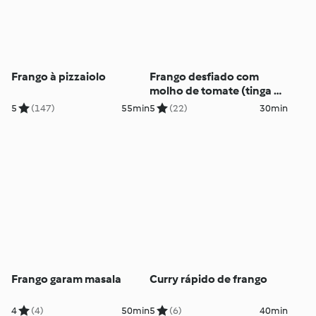
Frango à pizzaiolo
Frango desfiado com
molho de tomate (tinga de
pollo)
5
(147)
55min
5
(22)
30min
Frango garam masala
Curry rápido de frango
4
(4)
50min
5
(6)
40min