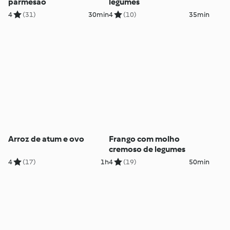
parmesão
legumes
4
(31)
30min
4
(10)
35min
Arroz de atum e ovo
Frango com molho
cremoso de legumes
4
(17)
1h
4
(19)
50min