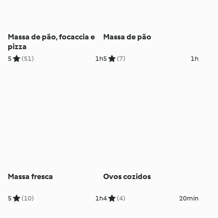
Massa de pão, focaccia e
Massa de pão
pizza
5
(51)
1h
5
(7)
1h
Massa fresca
Ovos cozidos
5
(10)
1h
4
(4)
20min