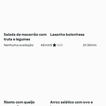
Salada de macarrão com
Lasanha bolonhesa
truta e legumes
Nenhuma avaliação
45min
5
(63)
2h 30min
Risoto com queijo
Arroz asiático com ovo e