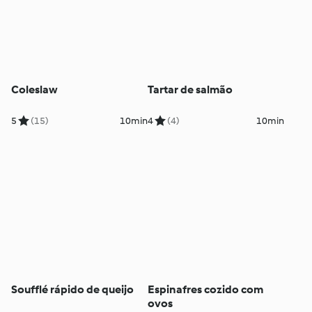
Coleslaw
Tartar de salmão
5
(15)
10min
4
(4)
10min
Soufflé rápido de queijo
Espinafres cozido com
ovos