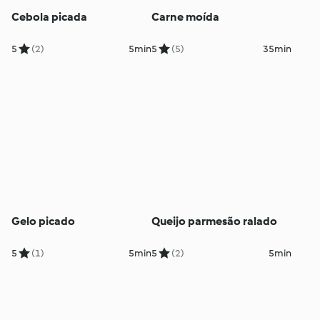
Cebola picada
Carne moída
5
(2)
5min
5
(5)
35min
Gelo picado
Queijo parmesão ralado
5
(1)
5min
5
(2)
5min