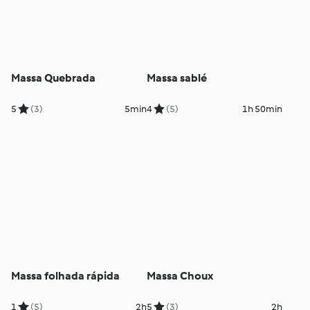
Massa Quebrada
Massa sablé
5
(3)
5min
4
(5)
1h 50min
Massa folhada rápida
Massa Choux
1
(5)
2h
5
(3)
2h