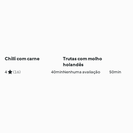
Chilli com carne
Trutas com molho
holandês
4
(16)
40min
Nenhuma avaliação
50min