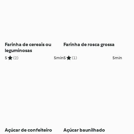
Farinha de cereais ou
Farinha de rosca grossa
leguminosas
5
(2)
5min
5
(1)
5min
Açúcar de confeiteiro
Açúcar baunilhado