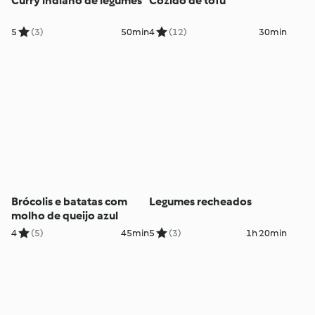
Curry indiano de legumes
Cozido de tofu
5
(3)
50min
4
(12)
30min
Brócolis e batatas com
Legumes recheados
molho de queijo azul
4
(5)
45min
5
(3)
1h 20min