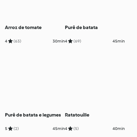
Arroz de tomate
Purê de batata
4
(63)
30min
4
(69)
45min
Purê de batata e legumes
Ratatouille
5
(2)
45min
4
(5)
40min