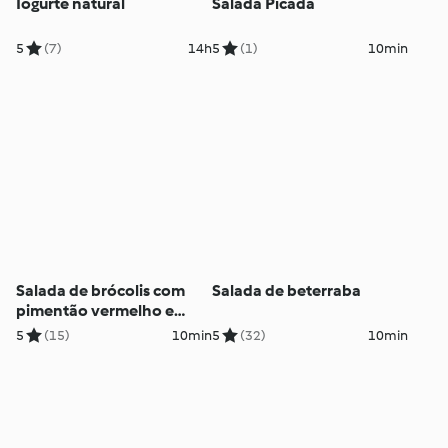
Iogurte natural
Salada Picada
5
(7)
14h
5
(1)
10min
Salada de brócolis com
Salada de beterraba
pimentão vermelho e
pinoli
5
(15)
10min
5
(32)
10min