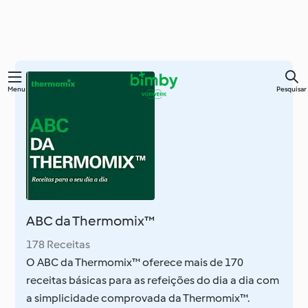
Saltar
Menu
Pesquisar
para
o
conteúdo
principal
ABC da Thermomix™
178 Receitas
O ABC da Thermomix™ oferece mais de 170
receitas básicas para as refeições do dia a dia com
a simplicidade comprovada da Thermomix™.