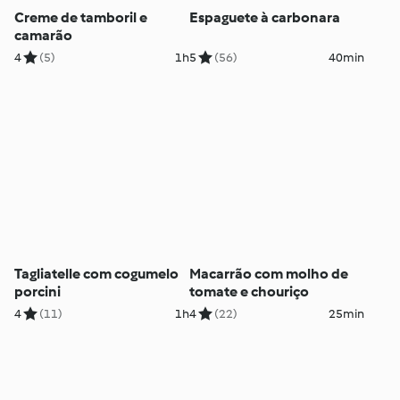
Creme de tamboril e
Espaguete à carbonara
camarão
4
(5)
1h
5
(56)
40min
Tagliatelle com cogumelo
Macarrão com molho de
porcini
tomate e chouriço
4
(11)
1h
4
(22)
25min