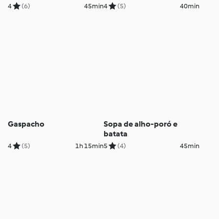
4
(6)
45min
4
(5)
40min
Gaspacho
Sopa de alho-poró e
batata
4
(5)
1h 15min
5
(4)
45min