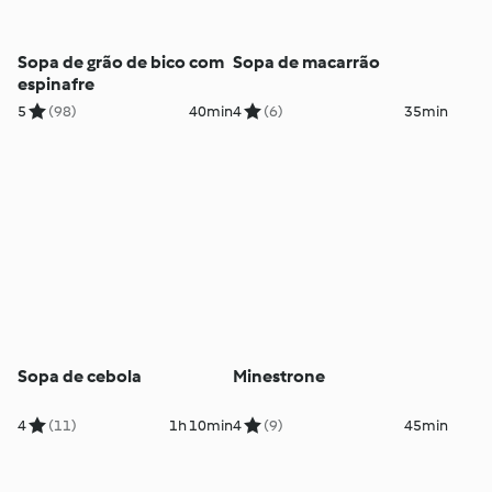
Sopa de grão de bico com
Sopa de macarrão
espinafre
5
(98)
40min
4
(6)
35min
Sopa de cebola
Minestrone
4
(11)
1h 10min
4
(9)
45min