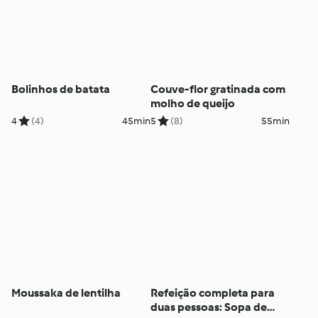
Bolinhos de batata
Couve-flor gratinada com
molho de queijo
4
(4)
45min
5
(8)
55min
Moussaka de lentilha
Refeição completa para
duas pessoas: Sopa de