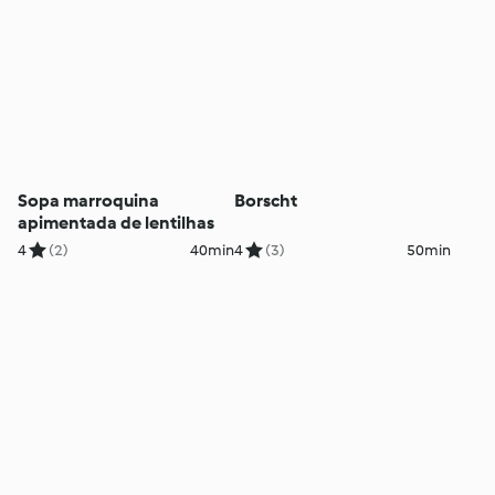
Sopa marroquina
Borscht
apimentada de lentilhas
4
(2)
40min
4
(3)
50min