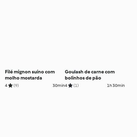
Filé mignon suíno com
Goulash de carne com
molho mostarda
bolinhos de pão
4
(9)
30min
4
(1)
1h 30min