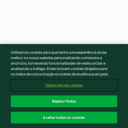
Utilizamos cookies para que tenha uma experiência ainda
melhor no nosso website, personalizando conteúdos e
Tagliatelle de cenoura e
Legumes salteados
anúncios, fornecendo funcionalidades de redes sociais e
abobrinha
analisando o tráfego. Estes incluem cookies dirigidos para
5
(1)
35min
5
(11)
10min
os meios de comunicação e cookies de analítica avançada.
Definições de cookies
Rejeitar Todos
Aceitar todos os cookies