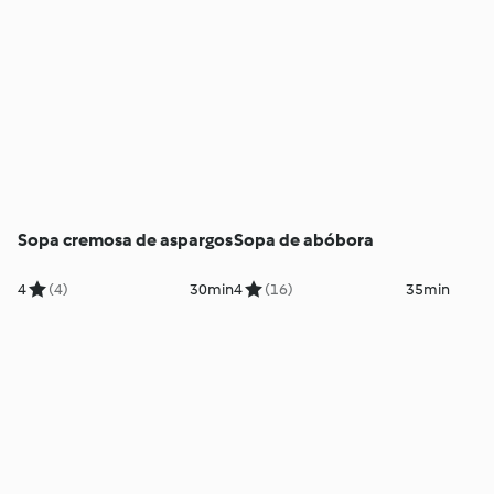
Sopa cremosa de aspargos
Sopa de abóbora
4
(4)
30min
4
(16)
35min