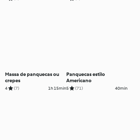
Massa de panquecas ou
Panquecas estilo
crepes
Americano
4
(7)
1h 15min
5
(71)
40min