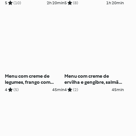
Legumes, Caçarola de
5
(10)
2h 20min
5
(8)
1h 20min
frango com arroz, Maçã
com canela a Vapor
Menu com creme de
Menu com creme de
legumes, frango com
ervilha e gengibre, salmão
molho de mostarda e
com limão, brócoli e
4
(5)
45min
4
(2)
45min
vegetais ao vapor
batata