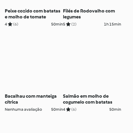
Peixe cozido com batatas
Filés de Rodovalho com
e molho de tomate
legumes
4
(6)
50min
5
(2)
1h 15min
Bacalhau com manteiga
Salmão em molho de
cítrica
cogumelo com batatas
Nenhuma avaliação
50min
4
(6)
50min