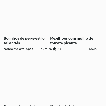
Bolinhos de peixe estilo
Mexilhões com molho de
tailandês
tomate picante
Nenhuma avaliação
45min
5
(4)
45min